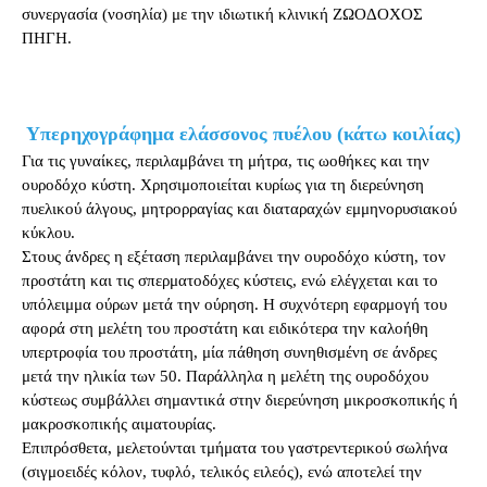
συνεργασία (νοσηλία) με την ιδιωτική κλινική ΖΩΟΔΟΧΟΣ
ΠΗΓΗ.
Υπερηχογράφημα ελάσσονος πυέλου (κάτω κοιλίας)
Για τις γυναίκες, περιλαμβάνει τη μήτρα, τις ωοθήκες και την
ουροδόχο κύστη. Χρησιμοποιείται κυρίως για τη διερεύνηση
πυελικού άλγους, μητρορραγίας και διαταραχών εμμηνορυσιακού
κύκλου.
Στους άνδρες η εξέταση περιλαμβάνει την ουροδόχο κύστη, τον
προστάτη και τις σπερματοδόχες κύστεις, ενώ ελέγχεται και το
υπόλειμμα ούρων μετά την ούρηση. Η συχνότερη εφαρμογή του
αφορά στη μελέτη του προστάτη και ειδικότερα την καλοήθη
υπερτροφία του προστάτη, μία πάθηση συνηθισμένη σε άνδρες
μετά την ηλικία των 50. Παράλληλα η μελέτη της ουροδόχου
κύστεως συμβάλλει σημαντικά στην διερεύνηση μικροσκοπικής ή
μακροσκοπικής αιματουρίας.
Επιπρόσθετα, μελετούνται τμήματα του γαστρεντερικού σωλήνα
(σιγμοειδές κόλον, τυφλό, τελικός ειλεός), ενώ αποτελεί την