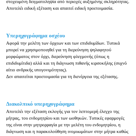
στοχευμένη δειγματοληψία από περιοχές αυξημένης σκληρότητας.
Αποτελέι ειδική εξέταση και απαιτεί ειδική προετοιμασία.
Υπερηχογράφημα οσχέου
Αφορά την μελέτη των όρχεων και των επιδιδυμίδων. Τυπικά
μπορεί να χρησιμοποιηθεί για τη διερεύνηση ψηλαφητού
μορφώματος στον όρχι, διερεύνηση φλεγμονής (όπως η
επιδιδυμίτιδα) αλλά και τη διάγνωση πιθανής κιρσοκήλης (συχνό
αίτιο ανδρικής υπογονιμότητας).
Δεν απαιτείται προετοιμασία για τη διενέργεια της εξέτασης.
Διακολπικό υπερηχογράφημα
Αποτελέι την εξέταση εκλογής για τον λεπτομερή έλεγχο της
μήτρας, του ενδομητρίου και των ωοθηκών. Τυπικές εφαρμογές
της είναι στην μητρορραγία με την μελέτη του ενδομητρίου, η
διάγνωση και η παρακολούθηση ινομυωμάτων στην μήτρα καθώς