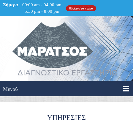
Σήμερα
09:00 am
-
04:00 pm
Κλειστό τώρα
5:30 pm
-
8:00 pm
Μενού
ΥΠΗΡΕΣΙΕΣ