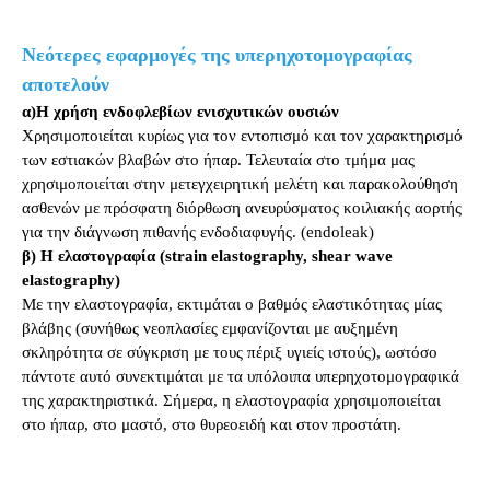
Νεότερες εφαρμογές της υπερηχοτομογραφίας
αποτελούν
α)Η χρήση ενδοφλεβίων ενισχυτικών ουσιών
Χρησιμοποιείται κυρίως για τον εντοπισμό και τον χαρακτηρισμό
των εστιακών βλαβών στο ήπαρ. Τελευταία στο τμήμα μας
χρησιμοποιείται στην μετεγχειρητική μελέτη και παρακολούθηση
ασθενών με πρόσφατη διόρθωση ανευρύσματος κοιλιακής αορτής
για την διάγνωση πιθανής ενδοδιαφυγής. (endoleak)
β) Η ελαστογραφία (strain elastography, shear wave
elastography)
Με την ελαστογραφία, εκτιμάται ο βαθμός ελαστικότητας μίας
βλάβης (συνήθως νεοπλασίες εμφανίζονται με αυξημένη
σκληρότητα σε σύγκριση με τους πέριξ υγιείς ιστούς), ωστόσο
πάντοτε αυτό συνεκτιμάται με τα υπόλοιπα υπερηχοτομογραφικά
της χαρακτηριστικά. Σήμερα, η ελαστογραφία χρησιμοποιείται
στο ήπαρ, στο μαστό, στο θυρεοειδή και στον προστάτη.